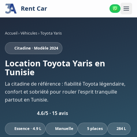
Rent Car
Accueil
›
Véhicules
›
Toyota Yaris
Citadine · Modèle 2024
Location Toyota Yaris en
Tunisie
La citadine de référence : fiabilité Toyota légendaire,
confort et sobriété pour rouler l'esprit tranquille
partout en Tunisie.
4.6/5 · 15 avis
Essence · 4.9 L
Manuelle
5 places
284 L