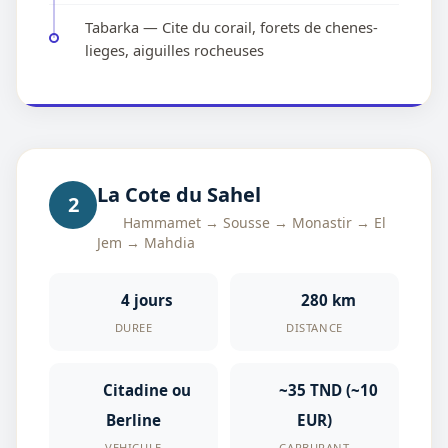
Tabarka — Cite du corail, forets de chenes-
lieges, aiguilles rocheuses
La Cote du Sahel
2
Hammamet → Sousse → Monastir → El
Jem → Mahdia
4 jours
280 km
DUREE
DISTANCE
Citadine ou
~35 TND (~10
Berline
EUR)
VEHICULE
CARBURANT