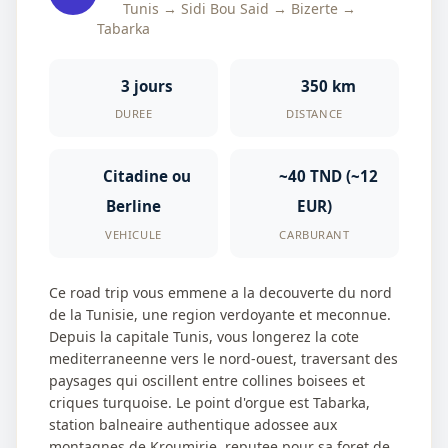
Tunis → Sidi Bou Said → Bizerte →
Tabarka
3 jours
350 km
DUREE
DISTANCE
Citadine ou
~40 TND (~12
Berline
EUR)
VEHICULE
CARBURANT
Ce road trip vous emmene a la decouverte du nord
de la Tunisie, une region verdoyante et meconnue.
Depuis la capitale Tunis, vous longerez la cote
mediterraneenne vers le nord-ouest, traversant des
paysages qui oscillent entre collines boisees et
criques turquoise. Le point d'orgue est Tabarka,
station balneaire authentique adossee aux
montagnes de Kroumirie, reputee pour sa foret de