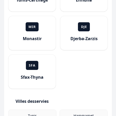
Tunis-Carthage
Enfidha
MIR
DJE
Monastir
Djerba-Zarzis
SFA
Sfax-Thyna
Villes desservies
Tunis
Hammamet