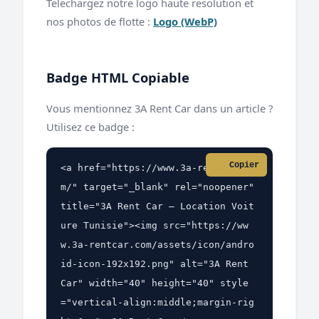
Telechargez notre logo haute resolution et
nos photos de flotte :
Logo (WebP)
Badge HTML Copiable
Vous mentionnez 3A Rent Car dans un article ?
Utilisez ce badge :
Copier
<a href="https://www.3a-rentcar.co
m/" target="_blank" rel="noopener" 
title="3A Rent Car — Location Voit
ure Tunisie"><img src="https://ww
w.3a-rentcar.com/assets/icon/andro
id-icon-192x192.png" alt="3A Rent 
Car" width="40" height="40" style
="vertical-align:middle;margin-rig