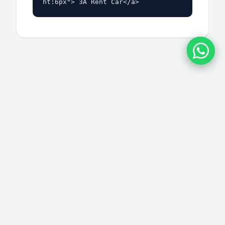
ht:6px"> 3A Rent Car</a>
Ce Que Disent Nos Clients
Avis verifies Google — note moyenne 4.9/5.