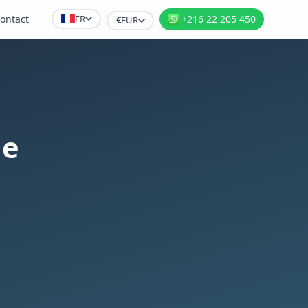
FR
ontact
+216 22 205 450
€
EUR
ie