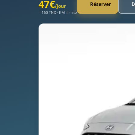
47€
Réserver
D
/jour
≈ 160 TND · KM illimité