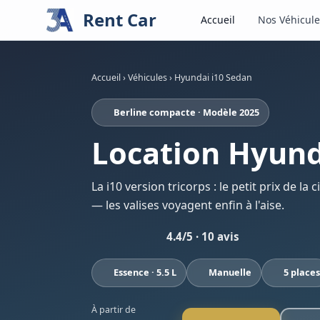
Rent Car
Accueil
Nos Véhicule
Accueil
›
Véhicules
›
Hyundai i10 Sedan
Berline compacte · Modèle 2025
Location Hyund
La i10 version tricorps : le petit prix de la
— les valises voyagent enfin à l'aise.
4.4/5 · 10 avis
Essence · 5.5 L
Manuelle
5 places
À partir de