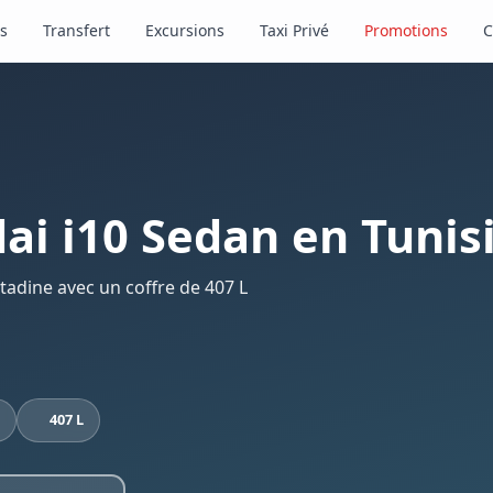
s
Transfert
Excursions
Taxi Privé
Promotions
C
ai i10 Sedan en Tunis
 citadine avec un coffre de 407 L
407 L