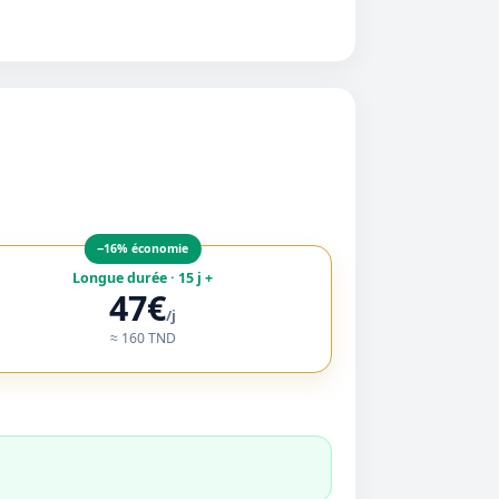
−16% économie
Longue durée · 15 j +
47€
/j
≈ 160 TND