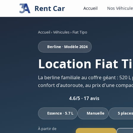
Rent Car
Accueil
Nos Véhicule
Accueil
›
Véhicules
›
Fiat Tipo
Berline · Modèle 2024
Location Fiat T
La berline familiale au coffre géant : 520 L
confort d'autoroute, au prix d'une compac
4.6/5 · 17 avis
Essence · 5.7 L
Manuelle
5 places
À partir de