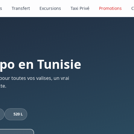
s
Transfert
Excursions
Taxi Privé
Promotions
C
ipo en Tunisie
 pour toutes vos valises, un vrai
te.
520 L