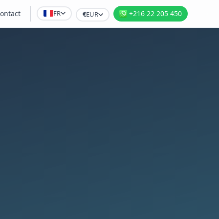
FR
ontact
+216 22 205 450
€
EUR