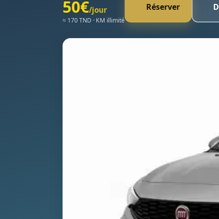
50€
Réserver
D
/jour
≈ 170 TND · KM illimité