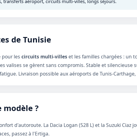
transferts aéroport, circuits multi-villes, longs séjours.
tes de Tunisie
e pour les
circuits multi-villes
et les familles chargées : un t
s valises se gèrent sans compromis. Stable et silencieuse sur
 fatigue. Livraison possible aux aéroports de Tunis-Carthag
e modèle ?
confort d'autoroute. La
Dacia Logan
(528 L) et la
Suzuki Ciaz
jo
aces, passez à l'
Ertiga
.