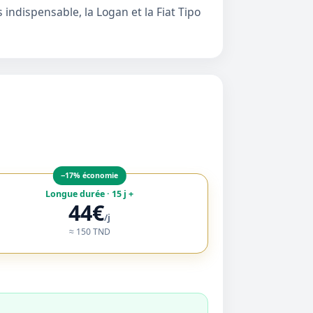
s indispensable, la
Logan
et la
Fiat Tipo
−17% économie
Longue durée · 15 j +
44€
/j
≈ 150 TND