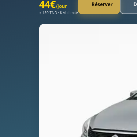
44€
Réserver
D
/jour
≈ 150 TND · KM illimité