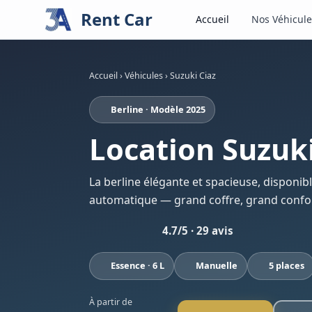
Rent Car
Accueil
Nos Véhicule
Accueil
›
Véhicules
›
Suzuki Ciaz
Berline · Modèle 2025
Location Suzuki
La berline élégante et spacieuse, disponib
automatique — grand coffre, grand confor
4.7/5 · 29 avis
Essence · 6 L
Manuelle
5 places
À partir de