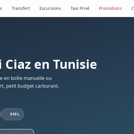
s
Transfert
Excursions
Taxi Privé
Promotions
C
 Ciaz en Tunisie
le en boîte manuelle ou
t, petit budget carburant.
510 L