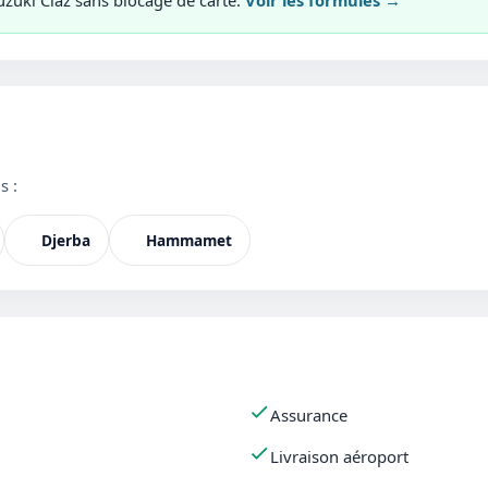
uzuki Ciaz sans blocage de carte.
Voir les formules →
s :
Djerba
Hammamet
Assurance
Livraison aéroport