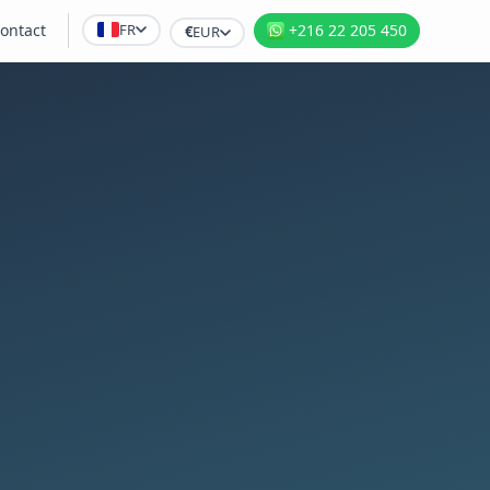
FR
ontact
+216 22 205 450
€
EUR