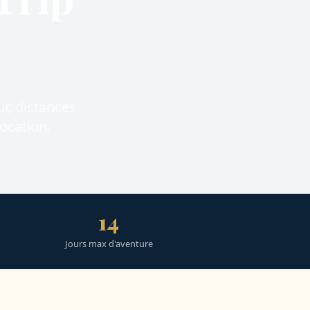
ur, distances
location.
14
Jours max d'aventure