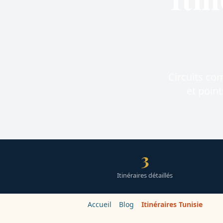
Circuits com
et point
3
Itinéraires détaillés
Accueil
Blog
Itinéraires Tunisie