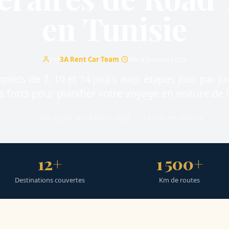
en Tunisie
Par
3A Rent Car Team
·
Mis à jour
mai 2026
plets de 7, 10 et 14 jours avec étapes jour par jo
s forts pour planifier votre voyage en voiture de 
Mis à jour le 24 mars 2026
12 min de lecture
12+
1 500+
Destinations couvertes
Km de routes