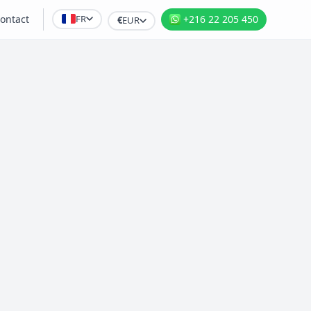
FR
ontact
+216 22 205 450
€
EUR