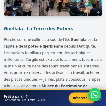
Guellala : La Terre des Potiers
Perche sur une colline au sud de l'ile,
Guellala
est la
capitale de la
poterie djerbienne
depuis l'Antiquite.
Les ateliers familiaux perpetuent des techniques
millenaires : l'argile est extraite localement, faconnee a
la main et cuite dans des fours traditionnels enterres.
Vous pourrez observer les artisans au travail, acheter
des pieces uniques — jarres, plats a couscous, lampes
a huile — et visiter le
Musee du Patrimoine de
Guellala
, qui retrace les traditions, costumes et
Prêt à partir ?
×
Réserver →
ceremonies de l'ile a travers des scenes reconstituees
Sans caution · KM illimité · ★ 4.9
grandeur nature.