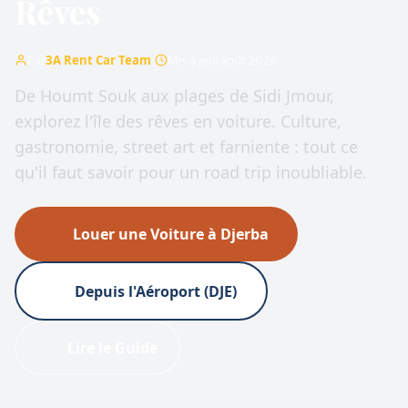
Rêves
Par
3A Rent Car Team
·
Mis à jour
août 2026
De Houmt Souk aux plages de Sidi Jmour,
explorez l'île des rêves en voiture. Culture,
gastronomie, street art et farniente : tout ce
qu'il faut savoir pour un road trip inoubliable.
Louer une Voiture à Djerba
Depuis l'Aéroport (DJE)
Lire le Guide