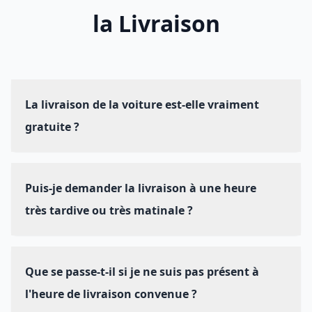
la Livraison
La livraison de la voiture est-elle vraiment
gratuite ?
Oui, la livraison et la récupération de votre véhicule
sont entièrement gratuites dans les zones du Grand
Puis-je demander la livraison à une heure
Tunis (Tunis centre, La Marsa, Carthage, etc.) et dans
les principales villes touristiques comme Hammamet,
très tardive ou très matinale ?
Sousse et Monastir pour toute location de 3 jours et
plus.
Absolument. Notre service de livraison est opérationnel
24h/24 et 7j/7 pour s'adapter à vos contraintes, y
Que se passe-t-il si je ne suis pas présent à
compris les arrivées de vols tardives ou les départs
matinaux. Il suffit de le préciser lors de votre
l'heure de livraison convenue ?
réservation.