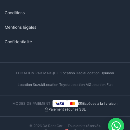
Conditions
Mentions légales
Confidentialité
LOCATION PAR MARQUE :
Location Dacia
Location Hyundai
Location Suzuki
Location Toyota
Location MG
Location Fiat
MODES DE PAIEMENT :
Espèces à la livraison
Paiement sécurisé SSL
© 2026 3A Rent Car — Tous droits réservés.