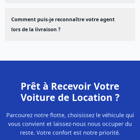
Notre agent essaiera de vous contacter par téléphone.
Nous vous recommandons de nous prévenir dès que
Comment puis-je reconnaître votre agent
possible en cas de retard ou d'imprévu afin que nous
puissions réorganiser la livraison sans frais
lors de la livraison ?
supplémentaires.
Notre agent 3A Rent Car vous attendra à l'adresse
convenue, muni d'une pancarte à votre nom et de tous
les documents de location. Il portera une tenue
identifiable à notre marque pour un repérage facile et
sécurisé.
Prêt à Recevoir Votre
Voiture de Location ?
Parcourez notre flotte, choisissez le véhicule qui
vous convient et laissez-nous nous occuper du
reste. Votre confort est notre priorité.