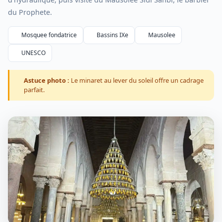
du Prophete.
Mosquee fondatrice
Bassins IXe
Mausolee
UNESCO
Astuce photo :
Le minaret au lever du soleil offre un cadrage
parfait.