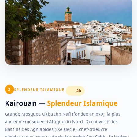
2
SPLENDEUR ISLAMIQUE
~2h
Kairouan —
Splendeur Islamique
Grande Mosquee Okba Ibn Nafi (fondee en 670), la plus
ancienne mosquee d'Afrique du Nord. Decouverte des
Bassins des Aghlabides (IXe siecle), chef-d'oeuvre
d'hydraulique, puis visite du Mausolee Sidi Sahbi, le barbier