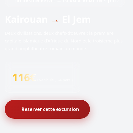
EXCURSION PRIVEE — ISLAM & ROME EN 1 JOUR
Kairouan
→
El Jem
Deux civilisations, deux chefs-d'oeuvre : la premiere
capitale islamique d'Afrique du Nord et le troisieme plus
grand amphitheatre romain au monde.
116€
/ vehicule (1-4 pers.)
Reserver cette excursion