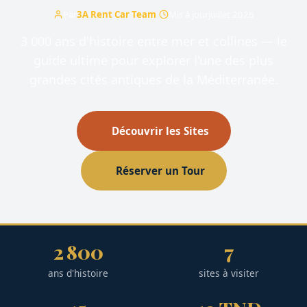
Par
3A Rent Car Team
·
Mis à jour
juillet 2026
3 000 ans d'histoire entre mer et collines — le
guide ultime pour explorer l'une des plus
grandes cités antiques de la Méditerranée.
Découvrir les Sites
Réserver un Tour
2 800
7
ans d'histoire
sites à visiter