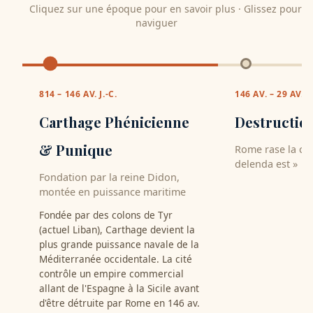
Cliquez sur une époque pour en savoir plus · Glissez pour
naviguer
814 – 146 AV. J.-C.
146 AV. – 29 AV. J.
Carthage Phénicienne
Destructio
& Punique
Rome rase la ci
delenda est »
Fondation par la reine Didon,
Après la victoire
montée en puissance maritime
Émilien, Rome dé
systématiquemen
Fondée par des colons de Tyr
légende raconte q
(actuel Liban), Carthage devient la
recouvert de sel
plus grande puissance navale de la
toute renaissance
Méditerranée occidentale. La cité
largement aband
contrôle un empire commercial
près d'un siècle.
allant de l'Espagne à la Sicile avant
d'être détruite par Rome en 146 av.