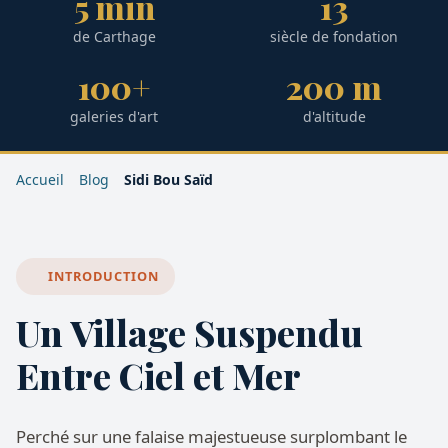
5 min
13
de Carthage
siècle de fondation
100+
200 m
galeries d'art
d'altitude
Accueil
Blog
Sidi Bou Saïd
INTRODUCTION
Un Village Suspendu
Entre Ciel et Mer
Perché sur une falaise majestueuse surplombant le