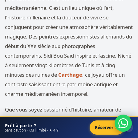
méditerranéenne. C'est un lieu unique où l'art,
l'histoire millénaire et la douceur de vivre se
conjuguent pour créer une atmosphère véritablement
magique. Des peintres expressionnistes allemands du
début du XXe siècle aux photographes
contemporains, Sidi Bou Saïd inspire et fascine. Niché
à seulement vingt kilomètres de Tunis et à cinq
minutes des ruines de
Carthage
, ce joyau offre un
contraste saisissant entre patrimoine antique et
charme méditerranéen intemporel.
Que vous soyez passionné d'histoire, amateur de
photographie, fin gourmet ou simplement en quête
Prêt à partir ?
×
Réserver →
de beauté et de sérénité, ce guide complet vous
Sans caution · KM illimité · ★ 4.9