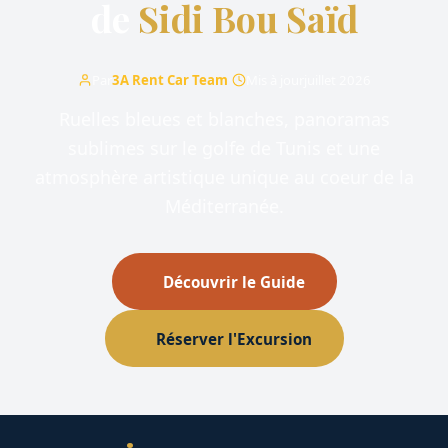
de
Sidi Bou Saïd
Par
3A Rent Car Team
·
Mis à jour
juillet 2026
Ruelles bleues et blanches, panoramas
sublimes sur le golfe de Tunis et une
atmosphère artistique unique au coeur de la
Méditerranée.
Découvrir le Guide
Réserver l'Excursion